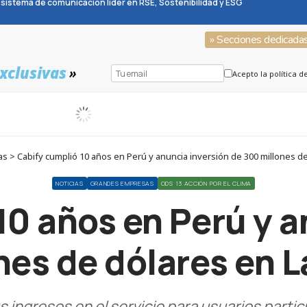
sistema de comunicación líder en RSE, Sostenibilidad y ESG
» Secciones dedicada
xclusivas
»
Acepto la política d
s > Cabify cumplió 10 años en Perú y anuncia inversión de 300 millones d
NOTICIAS
GRANDES EMPRESAS
ODS 13 ACCIÓN POR EL CLIMA
10 años en Perú y a
nes de dólares en 
s ingresos en el servicio para usuarios partic