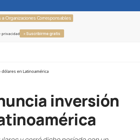
s a Organizaciones Corresponsables
» Suscribirme gratis
e privacidad
e dólares en Latinoamérica
nuncia inversión
Latinoamérica
ulares y cerró dicho período con un