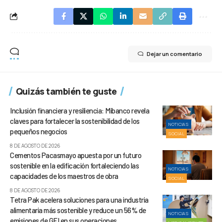
Dejar un comentario
Quizás también te guste
Inclusión financiera y resiliencia: Mibanco revela
claves para fortalecer la sostenibilidad de los
NOTICIAS
pequeños negocios
SOCIAL
8 DE AGOSTO DE 2026
Cementos Pacasmayo apuesta por un futuro
sostenible en la edificación fortaleciendo las
NOTICIAS
capacidades de los maestros de obra
SOCIAL
8 DE AGOSTO DE 2026
Tetra Pak acelera soluciones para una industria
alimentaria más sostenible y reduce un 56% de
NOTICIAS
emisiones de GEI en sus operaciones