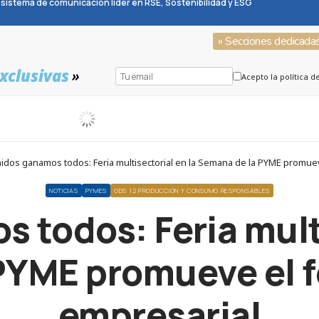
sistema de comunicación líder en RSE, Sostenibilidad y ESG
» Secciones dedicada
xclusivas
»
Acepto la política d
idos ganamos todos: Feria multisectorial en la Semana de la PYME promuev
NOTICIAS
PYMES
ODS 12 PRODUCCIÓN Y CONSUMO RESPONSABLES
 todos: Feria multi
PYME promueve el f
empresarial