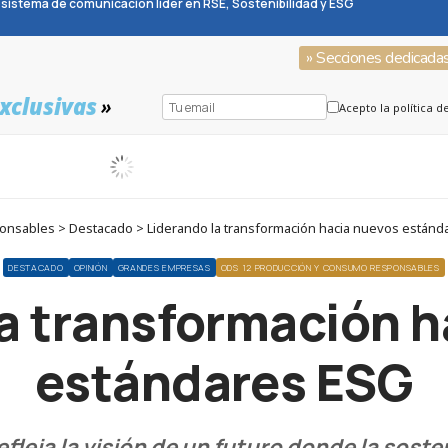
sistema de comunicación líder en RSE, Sostenibilidad y ESG
» Secciones dedicada
xclusivas
»
Acepto la política d
onsables > Destacado > Liderando la transformación hacia nuevos estánd
DESTACADO
OPINIÓN
GRANDES EMPRESAS
ODS 12 PRODUCCIÓN Y CONSUMO RESPONSABLES
a transformación 
estándares ESG
leja la visión de un futuro donde la sosten