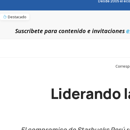
Desde 2005 el eco
Destacado
e
Suscríbete para contenido e invitaciones
Corresp
Liderando l
El compromiso de Starbucks Perú ref