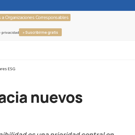
s a Organizaciones Corresponsables
» Suscribirme gratis
e privacidad
ares ESG
hacia nuevos
ibilidad es una prioridad central en