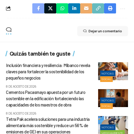
Dejar un comentario
Quizás también te guste
Inclusión financiera y resiliencia: Mibanco revela
claves para fortalecer la sostenibilidad de los
NOTICIAS
pequeños negocios
SOCIAL
8 DE AGOSTO DE 2026
Cementos Pacasmayo apuesta por un futuro
sostenible en la edificación fortaleciendo las
NOTICIAS
capacidades de los maestros de obra
SOCIAL
8 DE AGOSTO DE 2026
Tetra Pak acelera soluciones para una industria
alimentaria más sostenible y reduce un 56% de
NOTICIAS
emisiones de GEI en sus operaciones
MEDIOAMBIENTE