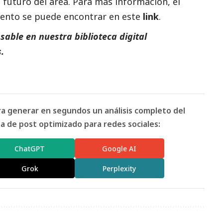
 futuro del área. Para más información, el
mento se puede encontrar en este
link
.
able en nuestra biblioteca digital
.
ara generar en segundos un análisis completo del
 de post optimizado para redes sociales:
ChatGPT
Google AI
Grok
Perplexity