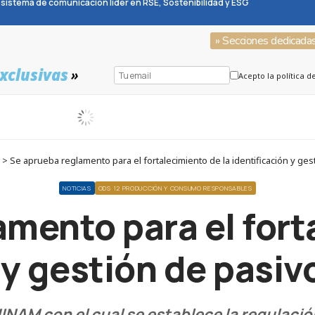
sistema de comunicación líder en RSE, Sostenibilidad y ESG
» Secciones dedicada
xclusivas
»
Acepto la política d
> Se aprueba reglamento para el fortalecimiento de la identificación y ge
NOTICIAS
ODS 12 PRODUCCIÓN Y CONSUMO RESPONSABLES
mento para el fort
 y gestión de pasi
NAM con el cual se establece la regulación