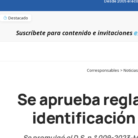
Desde 2005 el eco
Destacado
e
Suscríbete para contenido e invitaciones
Corresponsables > Noticias 
Se aprueba regla
identificación
Se promulgó el D.S. n.° 009-2023-MI