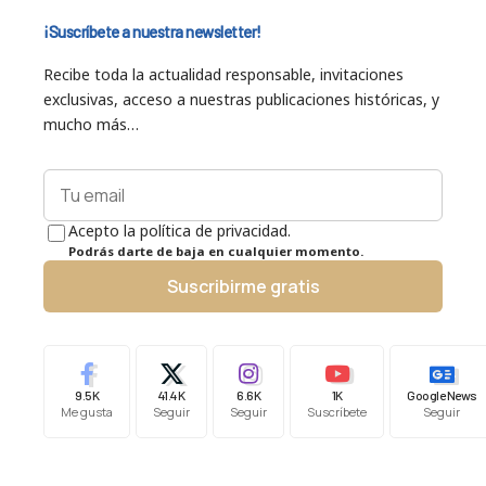
¡Suscríbete a nuestra newsletter!
Recibe toda la actualidad responsable, invitaciones
exclusivas, acceso a nuestras publicaciones históricas, y
mucho más…
Acepto la política de privacidad.
Podrás darte de baja en cualquier momento.
Suscribirme gratis
9.5K
41.4K
6.6K
1K
Google News
Me gusta
Seguir
Seguir
Suscríbete
Seguir