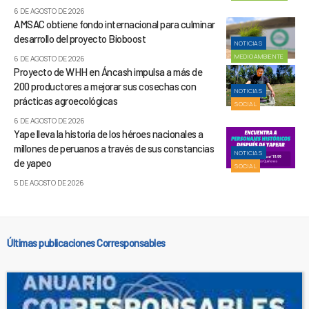
6 DE AGOSTO DE 2026
AMSAC obtiene fondo internacional para culminar
desarrollo del proyecto Bioboost
NOTICIAS
MEDIOAMBIENTE
6 DE AGOSTO DE 2026
Proyecto de WHH en Áncash impulsa a más de
200 productores a mejorar sus cosechas con
NOTICIAS
prácticas agroecológicas
SOCIAL
6 DE AGOSTO DE 2026
Yape lleva la historia de los héroes nacionales a
millones de peruanos a través de sus constancias
NOTICIAS
de yapeo
SOCIAL
5 DE AGOSTO DE 2026
Últimas publicaciones Corresponsables