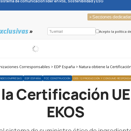
sistema de comunicación líder en RSE, Sostenibilidad y ESG
» Secciones dedicada
xclusivas
»
Acepto la política d
zaciones Corresponsables > EDP España > Natura obtiene la Certificació
NDES EMPRESAS
EDP ESPAÑA
FCC CONSTRUCCIÓN
ODS 12 PRODUCCIÓN Y CONSUMO RESPONS
la Certificación UE
EKOS
a el sistema de suministro ético de ingredient