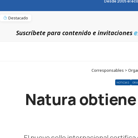
Desde 2005 el eco
Destacado
e
Suscríbete para contenido e invitaciones
Corresponsables > Organi
NOTICIAS
GRA
Natura obtiene 
El nuevo sello internacional certific