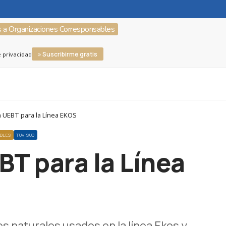
s a Organizaciones Corresponsables
» Suscribirme gratis
e privacidad
n UEBT para la Línea EKOS
ABLES
TÜV SÜD
BT para la Línea
es naturales usados en la línea Ekos y