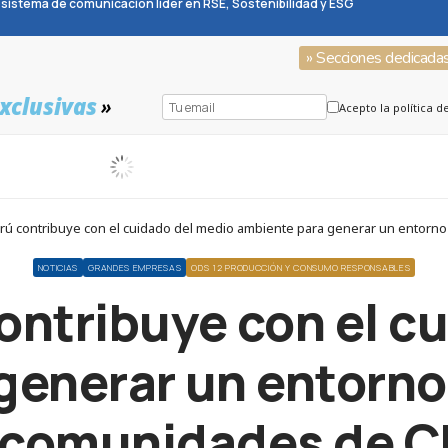
sistema de comunicación líder en RSE, Sostenibilidad y ESG
» Secciones dedicada
xclusivas
»
Acepto la política d
Perú contribuye con el cuidado del medio ambiente para generar un entor
NOTICIAS
GRANDES EMPRESAS
ODS 12 PRODUCCIÓN Y CONSUMO RESPONSABLES
contribuye con el c
generar un entorn
 comunidades de 