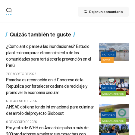
Dejar un comentario
Quizás también te guste
¿Cómo anticiparse a las inundaciones? Estudio
plantea incorporar el conocimiento de las
NOTICIAS
comunidades para fortalecer la prevención en el
SOCIAL
Perú
7 DE AGOSTO DE 2026
Pamolsa es reconocido en el Congreso de la
República por fortalecer cadena de reciclaje y
NOTICIAS
promover la economía circular
MEDIOAMBIENTE
6 DE AGOSTO DE 2026
AMSAC obtiene fondo internacional para culminar
desarrollo del proyecto Bioboost
NOTICIAS
MEDIOAMBIENTE
6 DE AGOSTO DE 2026
Proyecto de WHH en Áncash impulsa a más de
200 productores a mejorar sus cosechas con