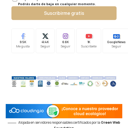
Podrás darte de baja en cualquier momento.
Suscribirme gratis
9.5K
41.4K
6.6K
1K
Google News
Me gusta
Seguir
Seguir
Suscríbete
Seguir
Alojada en servidores responsables certificados por la
Green Web