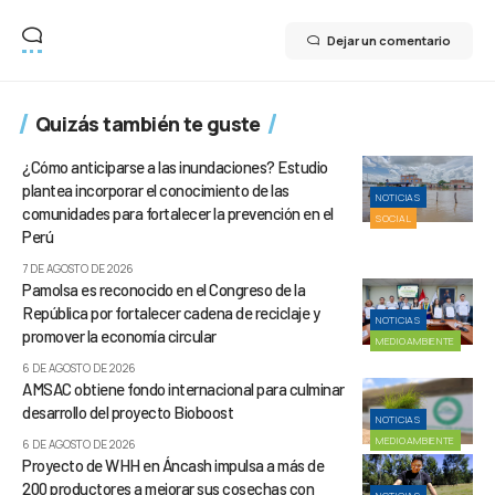
Dejar un comentario
Quizás también te guste
¿Cómo anticiparse a las inundaciones? Estudio
plantea incorporar el conocimiento de las
NOTICIAS
comunidades para fortalecer la prevención en el
SOCIAL
Perú
7 DE AGOSTO DE 2026
Pamolsa es reconocido en el Congreso de la
República por fortalecer cadena de reciclaje y
NOTICIAS
promover la economía circular
MEDIOAMBIENTE
6 DE AGOSTO DE 2026
AMSAC obtiene fondo internacional para culminar
desarrollo del proyecto Bioboost
NOTICIAS
MEDIOAMBIENTE
6 DE AGOSTO DE 2026
Proyecto de WHH en Áncash impulsa a más de
200 productores a mejorar sus cosechas con