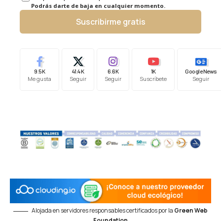
Podrás darte de baja en cualquier momento.
Suscribirme gratis
9.5K
41.4K
6.6K
1K
Google News
Me gusta
Seguir
Seguir
Suscríbete
Seguir
Alojada en servidores responsables certificados por la
Green Web
Foundation