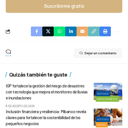
Suscribirme gratis
Dejar un comentario
Quizás también te guste
IGP fortalece la gestión del riesgo de desastres
con tecnología que mejora el monitoreo de lluvias
NOTICIAS
e inundaciones
MEDIOAMBIENTE
8 DE AGOSTO DE 2026
Inclusión financiera y resiliencia: Mibanco revela
claves para fortalecer la sostenibilidad de los
NOTICIAS
pequeños negocios
SOCIAL