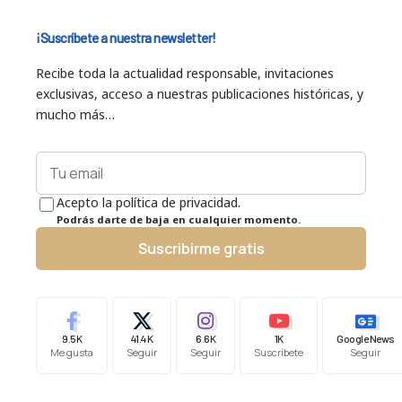
¡Suscríbete a nuestra newsletter!
Recibe toda la actualidad responsable, invitaciones
exclusivas, acceso a nuestras publicaciones históricas, y
mucho más…
Acepto la política de privacidad.
Podrás darte de baja en cualquier momento.
Suscribirme gratis
9.5K
41.4K
6.6K
1K
Google News
Me gusta
Seguir
Seguir
Suscríbete
Seguir