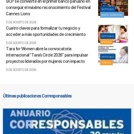
BCP se convierte en el primer banco peruano en
conseguir el máximo reconocimiento del Festival
NOTICIAS
Cannes Lions
BUEN GOBIERNO
5 DE AGOSTO DE 2026
Cuatro claves para formalizar tu negocio y
acceder a más oportunidades de crecimiento
NOTICIAS
SOCIAL
5 DE AGOSTO DE 2026
Tara for Women abre la convocatoria
internacional “Tara’s Circle 2026” para impulsar
NOTICIAS
proyectos liderados por mujeres con impacto
SOCIAL
5 DE AGOSTO DE 2026
Últimas publicaciones Corresponsables