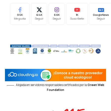
9.5K
41.4K
6.6K
1K
Google News
Me gusta
Seguir
Seguir
Suscríbete
Seguir
Alojada en servidores responsables certificados por la
Green Web
Foundation