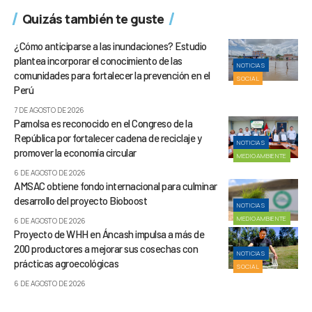
Quizás también te guste
¿Cómo anticiparse a las inundaciones? Estudio
plantea incorporar el conocimiento de las
NOTICIAS
comunidades para fortalecer la prevención en el
SOCIAL
Perú
7 DE AGOSTO DE 2026
Pamolsa es reconocido en el Congreso de la
República por fortalecer cadena de reciclaje y
NOTICIAS
promover la economía circular
MEDIOAMBIENTE
6 DE AGOSTO DE 2026
AMSAC obtiene fondo internacional para culminar
desarrollo del proyecto Bioboost
NOTICIAS
MEDIOAMBIENTE
6 DE AGOSTO DE 2026
Proyecto de WHH en Áncash impulsa a más de
200 productores a mejorar sus cosechas con
NOTICIAS
prácticas agroecológicas
SOCIAL
6 DE AGOSTO DE 2026