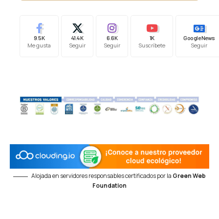
9.5K
41.4K
6.6K
1K
Google News
Me gusta
Seguir
Seguir
Suscríbete
Seguir
Alojada en servidores responsables certificados por la
Green Web
Foundation