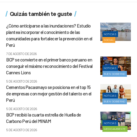
Quizás también te guste
¿Cómo anticiparse a las inundaciones? Estudio
plantea incorporar el conocimiento de las
NOTICIAS
comunidades para fortalecer la prevención en el
SOCIAL
Perú
7 DE AGOSTO DE 2026
BCP se convierte en el primer banco peruano en
conseguir el máximo reconocimiento del Festival
NOTICIAS
Cannes Lions
BUEN GOBIERNO
5 DE AGOSTO DE 2026
Cementos Pacasmayo se posiciona en el top 15
de empresas con mejor gestión del talento en el
NOTICIAS
Perú
BUEN GOBIERNO
5 DE AGOSTO DE 2026
BCP recibió la cuarta estrella de Huella de
Carbono Perú del MINAM
NOTICIAS
MEDIOAMBIENTE
5 DE AGOSTO DE 2026