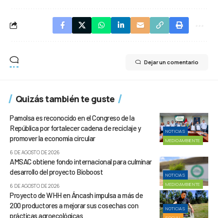
Dejar un comentario
Quizás también te guste
Pamolsa es reconocido en el Congreso de la
República por fortalecer cadena de reciclaje y
NOTICIAS
promover la economía circular
MEDIOAMBIENTE
6 DE AGOSTO DE 2026
AMSAC obtiene fondo internacional para culminar
desarrollo del proyecto Bioboost
NOTICIAS
MEDIOAMBIENTE
6 DE AGOSTO DE 2026
Proyecto de WHH en Áncash impulsa a más de
200 productores a mejorar sus cosechas con
NOTICIAS
prácticas agroecológicas
SOCIAL