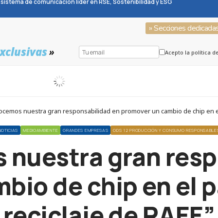
sistema de comunicación líder en RSE, Sostenibilidad y ESG
» Secciones dedicada
xclusivas
»
Acepto la política d
cemos nuestra gran responsabilidad en promover un cambio de chip en el 
NOTICIAS
MEDIOAMBIENTE
GRANDES EMPRESAS
ODS 12 PRODUCCIÓN Y CONSUMO RESPONSABLE
nuestra gran resp
io de chip en el p
reciclaje de RAEE”