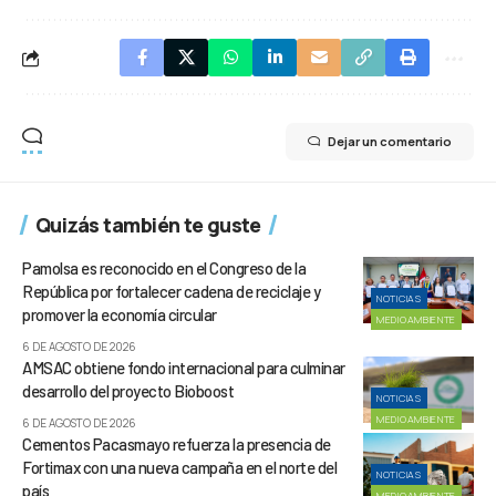
Dejar un comentario
Quizás también te guste
Pamolsa es reconocido en el Congreso de la
República por fortalecer cadena de reciclaje y
NOTICIAS
promover la economía circular
MEDIOAMBIENTE
6 DE AGOSTO DE 2026
AMSAC obtiene fondo internacional para culminar
desarrollo del proyecto Bioboost
NOTICIAS
MEDIOAMBIENTE
6 DE AGOSTO DE 2026
Cementos Pacasmayo refuerza la presencia de
Fortimax con una nueva campaña en el norte del
NOTICIAS
país
MEDIOAMBIENTE