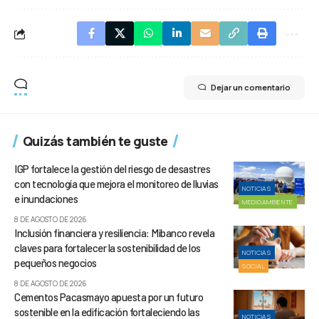
Dejar un comentario
Quizás también te guste
IGP fortalece la gestión del riesgo de desastres
con tecnología que mejora el monitoreo de lluvias
NOTICIAS
e inundaciones
MEDIOAMBIENTE
8 DE AGOSTO DE 2026
Inclusión financiera y resiliencia: Mibanco revela
claves para fortalecer la sostenibilidad de los
NOTICIAS
pequeños negocios
SOCIAL
8 DE AGOSTO DE 2026
Cementos Pacasmayo apuesta por un futuro
sostenible en la edificación fortaleciendo las
NOTICIAS