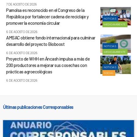
7 DE AGOSTO DE 2026
Pamolsa es reconocido en el Congreso de la
República por fortalecer cadena de reciclaje y
NOTICIAS
promover la economía circular
MEDIOAMBIENTE
6 DE AGOSTO DE 2026
AMSAC obtiene fondo internacional para culminar
desarrollo del proyecto Bioboost
NOTICIAS
MEDIOAMBIENTE
6 DE AGOSTO DE 2026
Proyecto de WHH en Áncash impulsa a más de
200 productores a mejorar sus cosechas con
NOTICIAS
prácticas agroecológicas
SOCIAL
6 DE AGOSTO DE 2026
Últimas publicaciones Corresponsables