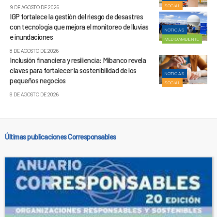
SOCIAL
9 DE AGOSTO DE 2026
IGP fortalece la gestión del riesgo de desastres
con tecnología que mejora el monitoreo de lluvias
NOTICIAS
e inundaciones
MEDIOAMBIENTE
8 DE AGOSTO DE 2026
Inclusión financiera y resiliencia: Mibanco revela
claves para fortalecer la sostenibilidad de los
NOTICIAS
pequeños negocios
SOCIAL
8 DE AGOSTO DE 2026
Últimas publicaciones Corresponsables