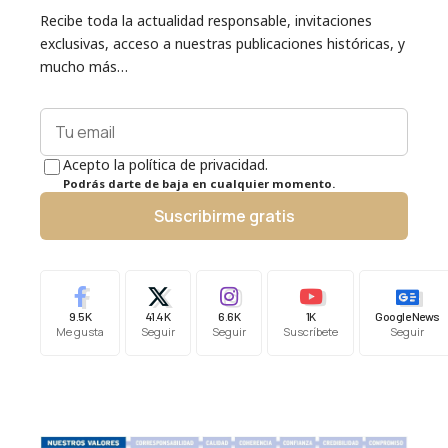
Recibe toda la actualidad responsable, invitaciones
exclusivas, acceso a nuestras publicaciones históricas, y
mucho más…
Acepto la política de privacidad.
Podrás darte de baja en cualquier momento.
Suscribirme gratis
9.5K
41.4K
6.6K
1K
Google News
Me gusta
Seguir
Seguir
Suscríbete
Seguir