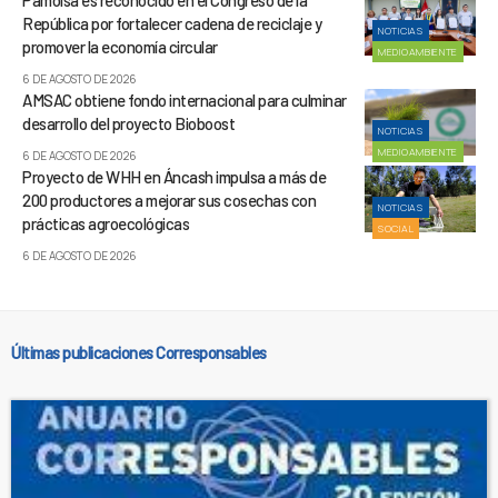
Pamolsa es reconocido en el Congreso de la
República por fortalecer cadena de reciclaje y
NOTICIAS
promover la economía circular
MEDIOAMBIENTE
6 DE AGOSTO DE 2026
AMSAC obtiene fondo internacional para culminar
desarrollo del proyecto Bioboost
NOTICIAS
MEDIOAMBIENTE
6 DE AGOSTO DE 2026
Proyecto de WHH en Áncash impulsa a más de
200 productores a mejorar sus cosechas con
NOTICIAS
prácticas agroecológicas
SOCIAL
6 DE AGOSTO DE 2026
Últimas publicaciones Corresponsables