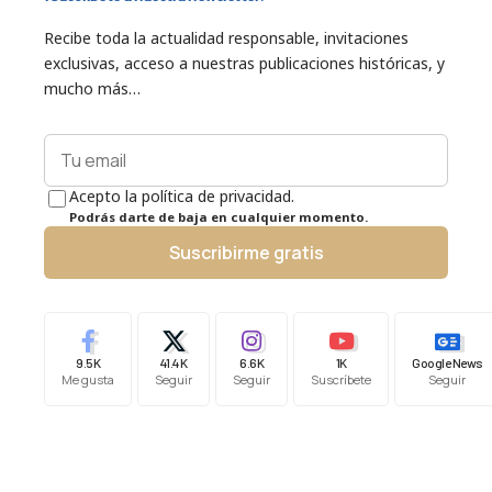
Recibe toda la actualidad responsable, invitaciones
exclusivas, acceso a nuestras publicaciones históricas, y
mucho más…
Acepto la política de privacidad.
Podrás darte de baja en cualquier momento.
Suscribirme gratis
9.5K
41.4K
6.6K
1K
Google News
Me gusta
Seguir
Seguir
Suscríbete
Seguir