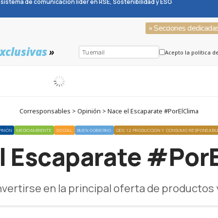
sistema de comunicación líder en RSE, Sostenibilidad y ESG
» Secciones dedicada
xclusivas
»
Acepto la política d
Corresponsables > Opinión > Nace el Escaparate #PorElClima
PINIÓN
MEDIOAMBIENTE
SOCIAL
BUEN GOBIERNO
ODS 12 PRODUCCIÓN Y CONSUMO RESPONSABL
l Escaparate #Por
vertirse en la principal oferta de productos