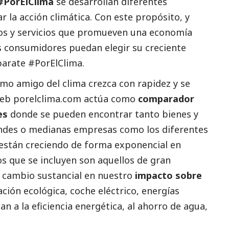
#PorElClima
se desarrollan diferentes
ar la acción climática. Con este propósito, y
ctos y servicios que promueven una economía
os consumidores puedan elegir su creciente
parate #PorElClima
.
mo amigo del clima crezca con rapidez y se
web
porelclima.com
actúa como
comparador
les
donde se pueden encontrar tanto bienes y
andes o medianas empresas como los diferentes
 están creciendo de forma exponencial en
ios que se incluyen son aquellos de gran
cambio sustancial en nuestro
impacto sobre
ción ecológica, coche eléctrico, energías
n a la eficiencia energética, al ahorro de agua,