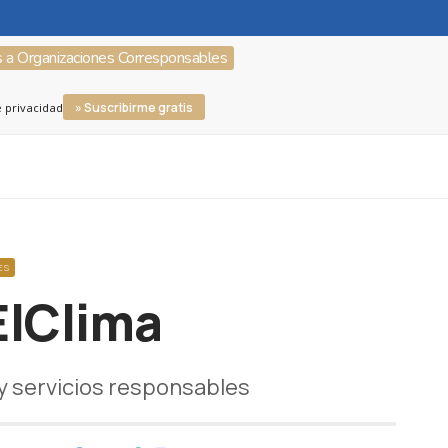
s a Organizaciones Corresponsables
» Suscribirme gratis
e privacidad
ES
ElClima
 y servicios responsables