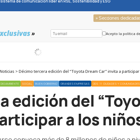
sistema de comunicación líder en RSE, Sostenibilidad y ESG
» Secciones dedicada
xclusivas
»
Acepto la política d
ticias > Décimo tercera edición del “Toyota Dream Car” invita a participar
EDIOAMBIENTE
SOCIAL
BUEN GOBIERNO
GRANDES EMPRESAS
ODS 11 CIUDADES Y COMUNIDADES
a edición del “Toy
participar a los niño
rso convoca más de 8 millones de niños a niv