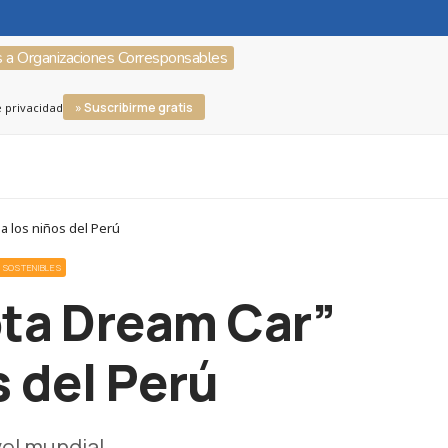
s a Organizaciones Corresponsables
» Suscribirme gratis
e privacidad
 a los niños del Perú
 SOSTENIBLES
ota Dream Car”
s del Perú
el mundial.