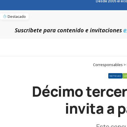
Desde 2005 el eco
Destacado
e
Suscríbete para contenido e invitaciones
Corresponsables > No
NOTICIAS
M
Décimo tercer
invita a 
Este concu