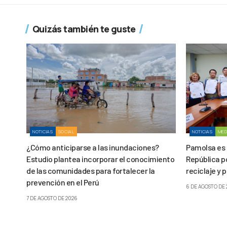
Quizás también te guste
NOTICIAS
SOCIAL
NOTICIAS
MED
¿Cómo anticiparse a las inundaciones?
Pamolsa es 
Estudio plantea incorporar el conocimiento
República p
de las comunidades para fortalecer la
reciclaje y 
prevención en el Perú
6 DE AGOSTO DE
7 DE AGOSTO DE 2026