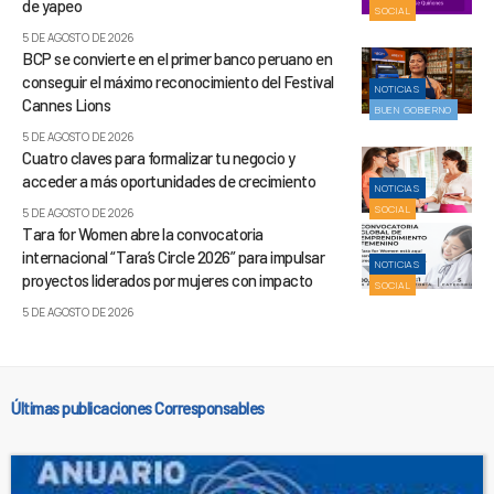
de yapeo
SOCIAL
5 DE AGOSTO DE 2026
BCP se convierte en el primer banco peruano en
conseguir el máximo reconocimiento del Festival
NOTICIAS
Cannes Lions
BUEN GOBIERNO
5 DE AGOSTO DE 2026
Cuatro claves para formalizar tu negocio y
acceder a más oportunidades de crecimiento
NOTICIAS
SOCIAL
5 DE AGOSTO DE 2026
Tara for Women abre la convocatoria
internacional “Tara’s Circle 2026” para impulsar
NOTICIAS
proyectos liderados por mujeres con impacto
SOCIAL
5 DE AGOSTO DE 2026
Últimas publicaciones Corresponsables