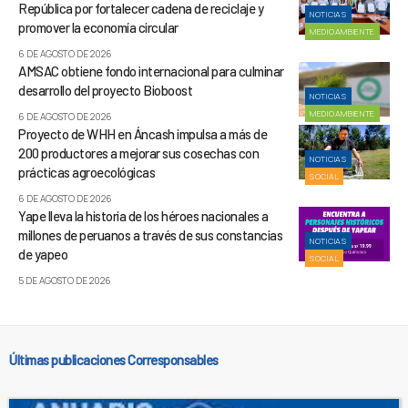
República por fortalecer cadena de reciclaje y
NOTICIAS
promover la economía circular
MEDIOAMBIENTE
6 DE AGOSTO DE 2026
AMSAC obtiene fondo internacional para culminar
desarrollo del proyecto Bioboost
NOTICIAS
MEDIOAMBIENTE
6 DE AGOSTO DE 2026
Proyecto de WHH en Áncash impulsa a más de
200 productores a mejorar sus cosechas con
NOTICIAS
prácticas agroecológicas
SOCIAL
6 DE AGOSTO DE 2026
Yape lleva la historia de los héroes nacionales a
millones de peruanos a través de sus constancias
NOTICIAS
de yapeo
SOCIAL
5 DE AGOSTO DE 2026
Últimas publicaciones Corresponsables