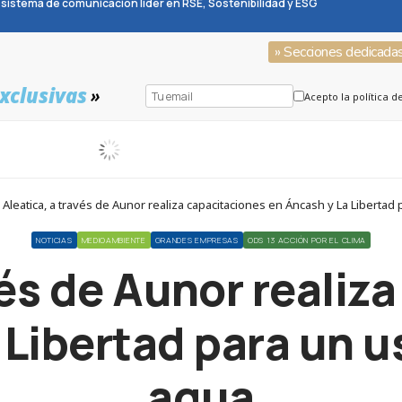
sistema de comunicación líder en RSE, Sostenibilidad y ESG
» Secciones dedicada
xclusivas
»
Acepto la política d
Aleatica, a través de Aunor realiza capacitaciones en Áncash y La Libertad 
NOTICIAS
MEDIOAMBIENTE
GRANDES EMPRESAS
ODS 13 ACCIÓN POR EL CLIMA
vés de Aunor realiz
Libertad para un u
agua