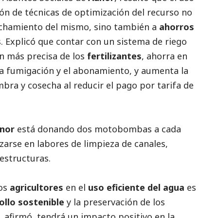
ión de técnicas de optimización del recurso no
chamiento del mismo, sino también a
ahorros
s. Explicó que contar con un sistema de riego
n más precisa de los
fertilizantes
, ahorra en
a fumigación y el abonamiento, y aumenta la
mbra y cosecha al reducir el pago por tarifa de
nor
está donando dos motobombas a cada
izarse en labores de limpieza de canales,
aestructuras.
los
agricultores
en el
uso eficiente del agua
es
ollo sostenible
y la preservación de los
a, afirmó, tendrá un impacto positivo en la