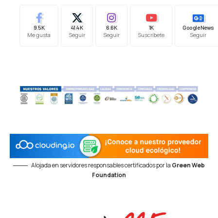
9.5K
41.4K
6.6K
1K
Google News
Me gusta
Seguir
Seguir
Suscríbete
Seguir
Alojada en servidores responsables certificados por la
Green Web
Foundation