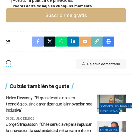
Acepto la política de privacidad.
Podrás darte de baja en cualquier momento.
Suscribirme gratis
Dejar un comentario
Quizás también te guste
Helen Devanny: “El gran desafío no será
tecnológico, sino garantizar que la innovación sea
#20ANIVERSARIOCORR
inclusiva”
ENTREVISTAS
28 DE JULIO DE 2026
Jorge Strapasson: “Chile será clave para impulsar
la innovación, la sostenibilidad y el crecimiento en
ENTREVISTAS