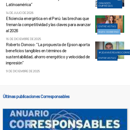
GRANDES
Latinoamérica”
EMPRESAS
14 DE JULIO DE 2026
Eficiencia energética en el Perú: las brechas que
frenan la competitividad y las claves para avanzar
ENTREVISTAS
al 2026
BUEN GOBIERNO
16 DE DICIEMBRE DE 2025
Roberto Donoso: “La propuesta de Epson aporta
beneficios tangibles en términos de
#20ANIVERSARIOCORR
sustentabilidad, ahorro energético y velocidad de
ENTREVISTAS
impresión”
9 DE DICIEMBRE DE 2025
Últimas publicaciones Corresponsables