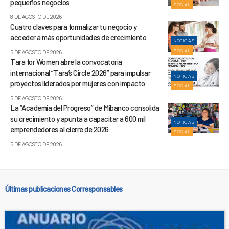
pequeños negocios
SOCIAL
8 DE AGOSTO DE 2026
Cuatro claves para formalizar tu negocio y
acceder a más oportunidades de crecimiento
NOTICIAS
SOCIAL
5 DE AGOSTO DE 2026
Tara for Women abre la convocatoria
internacional “Tara’s Circle 2026” para impulsar
NOTICIAS
proyectos liderados por mujeres con impacto
SOCIAL
5 DE AGOSTO DE 2026
La “Academia del Progreso” de Mibanco consolida
su crecimiento y apunta a capacitar a 600 mil
NOTICIAS
emprendedores al cierre de 2026
SOCIAL
5 DE AGOSTO DE 2026
Últimas publicaciones Corresponsables