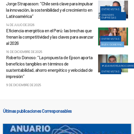
Jorge Strapasson: “Chile será clave para impulsar
la innovación, la sostenibilidad y el crecimiento en
ENTREVISTAS
GRANDES
Latinoamérica”
EMPRESAS
14 DE JULIO DE 2026
Eficiencia energética en el Perú: las brechas que
frenan la competitividad y las claves para avanzar
ENTREVISTAS
al 2026
BUEN GOBIERNO
16 DE DICIEMBRE DE 2025
Roberto Donoso: “La propuesta de Epson aporta
beneficios tangibles en términos de
#20ANIVERSARIOCORR
sustentabilidad, ahorro energético y velocidad de
ENTREVISTAS
impresión”
9 DE DICIEMBRE DE 2025
Últimas publicaciones Corresponsables