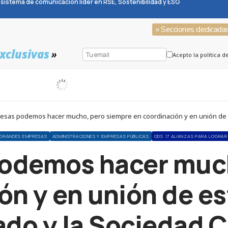
sistema de comunicación líder en RSE, Sostenibilidad y ESG
» Secciones dedicada
xclusivas
»
Acepto la política d
esas podemos hacer mucho, pero siempre en coordinación y en unión de es
GRANDES EMPRESAS
ADMINISTRACIONES Y EMPRESAS PÚBLICAS
ODS 17 ALIANZAS PARA LOGRAR
podemos hacer much
ón y en unión de es
ado y la Sociedad Ci