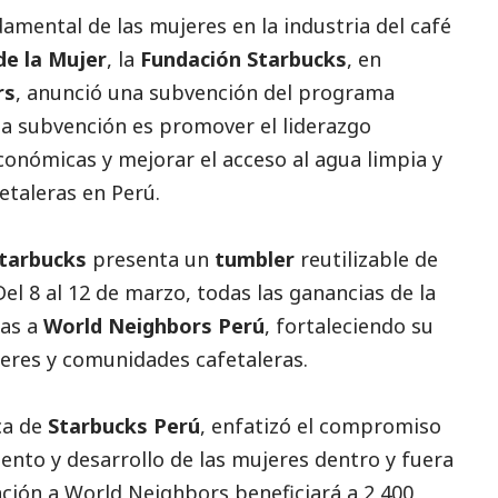
amental de las mujeres en la industria del café
de la Mujer
, la
Fundación Starbucks
, en
rs
, anunció una subvención del programa
ta subvención es promover el liderazgo
onómicas y mejorar el acceso al agua limpia y
taleras en Perú.
tarbucks
presenta un
tumbler
reutilizable de
 Del 8 al 12 de marzo, todas las ganancias de la
das a
World Neighbors Perú
, fortaleciendo su
res y comunidades cafetaleras.
ca de
Starbucks Perú
, enfatizó el compromiso
ento y desarrollo de las mujeres dentro y fuera
ención a World Neighbors beneficiará a 2,400