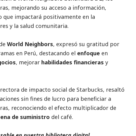
ras, mejorando su acceso a información,
lo que impactará positivamente en la
res y la salud comunitaria.
 de
World Neighbors
, expresó su gratitud por
amas en Perú, destacando el
enfoque
en
gocios
, mejorar
habilidades financieras
y
directora de impacto
social
de Starbucks, resaltó
aciones sin fines de lucro para beneficiar a
as, reconociendo el efecto multiplicador de
ena de suministro
del café.
able en nuestra biblioteca digital