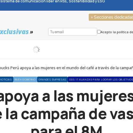
sistema de comunicación líder en RSE, Sostenibilidad y ESG
» Secciones dedicada
xclusivas
»
Acepto la política d
bucks Perú apoya a las mujeres en el mundo del café a través de la campaña
NOTICIAS
BUEN GOBIERNO
GRANDES EMPRESAS
ODS 17 ALIANZAS PARA LOGRAR LOS OBJETIVO
apoya a las mujeres
e la campaña de vas
para el 8M