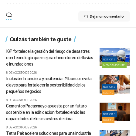
Dejar un comentario
Quizás también te guste
IGP fortalece la gestión del riesgo de desastres
con tecnología que mejora el monitoreo de lluvias
NOTICIAS
e inundaciones
MEDIOAMBIENTE
8 DE AGOSTO DE 2026
Inclusión financiera y resiliencia: Mibanco revela
claves para fortalecer la sostenibilidad de los
NOTICIAS
pequeños negocios
SOCIAL
8 DE AGOSTO DE 2026
Cementos Pacasmayo apuesta por un futuro
sostenible en la edificación fortaleciendo las
NOTICIAS
capacidades de los maestros de obra
SOCIAL
8 DE AGOSTO DE 2026
Tetra Pak acelera soluciones para una industria