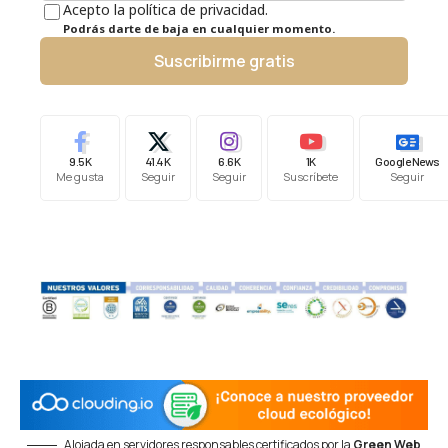
Acepto la política de privacidad.
Podrás darte de baja en cualquier momento.
Suscribirme gratis
9.5K
41.4K
6.6K
1K
Google News
Me gusta
Seguir
Seguir
Suscríbete
Seguir
Alojada en servidores responsables certificados por la
Green Web