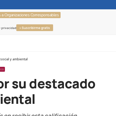
s a Organizaciones Corresponsables
» Suscribirme gratis
e privacidad
social y ambiental
ICO
or su destacado
iental
 en recibir esta calificación.