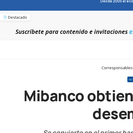
Desde 2005 el eco
Destacado
e
Suscríbete para contenido e invitaciones
Corresponsables >
NO
Mibanco obtien
desem
Se convierte en el primer ban