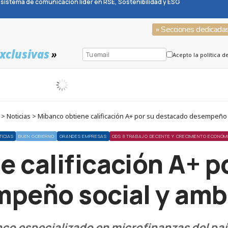
sistema de comunicación líder en RSE, Sostenibilidad y ESG
» Secciones dedicada
xclusivas
»
Acepto la política d
 Noticias > Mibanco obtiene calificación A+ por su destacado desempeño 
TICIAS
BUEN GOBIERNO
GRANDES EMPRESAS
ODS 8 TRABAJO DECENTE Y CRECIMIENTO ECONÓM
e calificación A+ p
peño social y amb
co especializado en microfinanzas del país