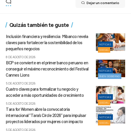
Dejar un comentario
Quizás también te guste
Inclusión financiera y resiliencia: Mibanco revela
claves para fortalecer la sostenibilidad de los
NOTICIAS
pequeños negocios
SOCIAL
8 DE AGOSTO DE 2026
BCP se convierte en el primer banco peruano en
conseguir el máximo reconocimiento del Festival
NOTICIAS
Cannes Lions
BUEN GOBIERNO
5 DE AGOSTO DE 2026
Cuatro claves para formalizar tu negocio y
acceder a más oportunidades de crecimiento
NOTICIAS
SOCIAL
5 DE AGOSTO DE 2026
Tara for Women abre la convocatoria
internacional “Tara’s Circle 2026” para impulsar
NOTICIAS
proyectos liderados por mujeres con impacto
SOCIAL
5 DE AGOSTO DE 2026