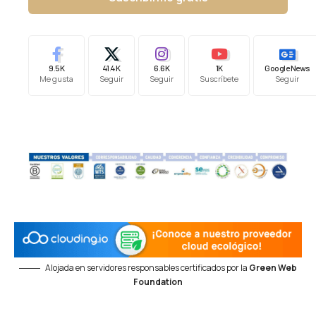
9.5K
41.4K
6.6K
1K
Google News
Me gusta
Seguir
Seguir
Suscríbete
Seguir
Alojada en servidores responsables certificados por la
Green Web
Foundation