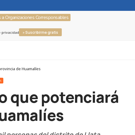
s a Organizaciones Corresponsables
» Suscribirme gratis
e privacidad
provincia de Huamalíes
RA
o que potenciará
Huamalíes
il personas del distrito de Llata.