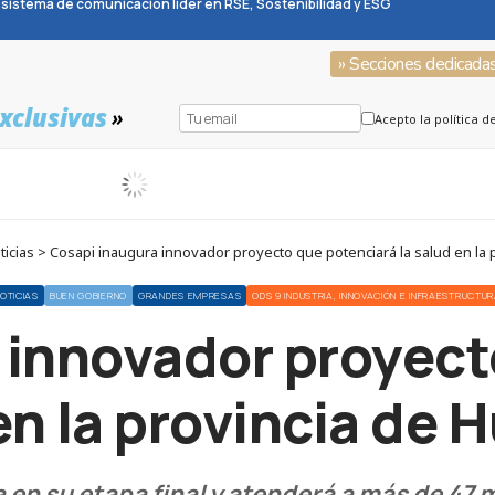
sistema de comunicación líder en RSE, Sostenibilidad y ESG
» Secciones dedicada
xclusivas
»
Acepto la política d
icias > Cosapi inaugura innovador proyecto que potenciará la salud en la 
OTICIAS
BUEN GOBIERNO
GRANDES EMPRESAS
ODS 9 INDUSTRIA, INNOVACIÓN E INFRAESTRUCTU
 innovador proyect
 en la provincia de 
 en su etapa final y atenderá a más de 47 m