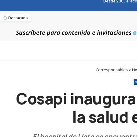
Desde 2005 el eco
Destacado
e
Suscríbete para contenido e invitaciones
Corresponsables > Not
N
Cosapi inaugura
la salud
El hospital de Llata se encuentra