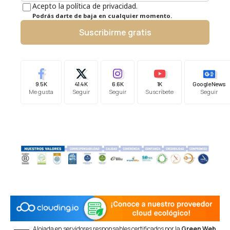
Acepto la política de privacidad.
Podrás darte de baja en cualquier momento.
Suscribirme gratis
9.5K
41.4K
6.6K
1K
Google News
Me gusta
Seguir
Seguir
Suscríbete
Seguir
Alojada en servidores responsables certificados por la
Green Web