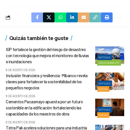
Quizás también te guste
IGP fortalece la gestión del riesgo de desastres
con tecnología que mejora el monitoreo de lluvias
NOTICIAS
e inundaciones
MEDIOAMBIENTE
8 DE AGOSTO DE 2026
Inclusión financiera y resiliencia: Mibanco revela
claves para fortalecer la sostenibilidad de los
NOTICIAS
pequeños negocios
SOCIAL
8 DE AGOSTO DE 2026
Cementos Pacasmayo apuesta por un futuro
sostenible en la edificación fortaleciendo las
NOTICIAS
capacidades de los maestros de obra
SOCIAL
8 DE AGOSTO DE 2026
Tetra Pak acelera soluciones para una industria