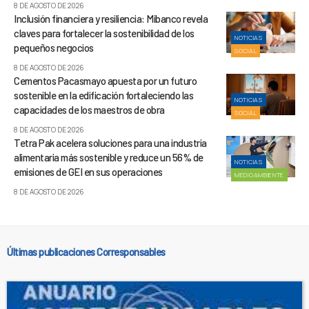
8 DE AGOSTO DE 2026
Inclusión financiera y resiliencia: Mibanco revela
claves para fortalecer la sostenibilidad de los
NOTICIAS
pequeños negocios
SOCIAL
8 DE AGOSTO DE 2026
Cementos Pacasmayo apuesta por un futuro
sostenible en la edificación fortaleciendo las
NOTICIAS
capacidades de los maestros de obra
SOCIAL
8 DE AGOSTO DE 2026
Tetra Pak acelera soluciones para una industria
alimentaria más sostenible y reduce un 56% de
NOTICIAS
emisiones de GEI en sus operaciones
MEDIOAMBIENTE
8 DE AGOSTO DE 2026
Últimas publicaciones Corresponsables