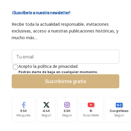
¡Suscríbete a nuestra newsletter!
Recibe toda la actualidad responsable, invitaciones
exclusivas, acceso a nuestras publicaciones históricas, y
mucho más…
Acepto la política de privacidad.
Podrás darte de baja en cualquier momento.
Suscribirme gratis
9.5K
41.4K
6.6K
1K
Google News
Me gusta
Seguir
Seguir
Suscríbete
Seguir