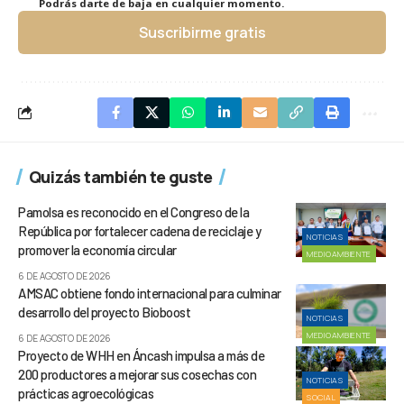
Podrás darte de baja en cualquier momento.
Suscribirme gratis
Quizás también te guste
Pamolsa es reconocido en el Congreso de la
República por fortalecer cadena de reciclaje y
NOTICIAS
promover la economía circular
MEDIOAMBIENTE
6 DE AGOSTO DE 2026
AMSAC obtiene fondo internacional para culminar
desarrollo del proyecto Bioboost
NOTICIAS
MEDIOAMBIENTE
6 DE AGOSTO DE 2026
Proyecto de WHH en Áncash impulsa a más de
200 productores a mejorar sus cosechas con
NOTICIAS
prácticas agroecológicas
SOCIAL