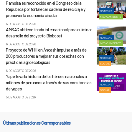
Pamolsa es reconocido en el Congreso de la
República por fortalecer cadena de reciclaje y
NOTICIAS
promover la economía circular
MEDIOAMBIENTE
6 DE AGOSTO DE 2026
AMSAC obtiene fondo internacional para culminar
desarrollo del proyecto Bioboost
NOTICIAS
MEDIOAMBIENTE
6 DE AGOSTO DE 2026
Proyecto de WHH en Áncash impulsa a más de
200 productores a mejorar sus cosechas con
NOTICIAS
prácticas agroecológicas
SOCIAL
6 DE AGOSTO DE 2026
Yape lleva la historia de los héroes nacionales a
millones de peruanos a través de sus constancias
NOTICIAS
de yapeo
SOCIAL
5 DE AGOSTO DE 2026
Últimas publicaciones Corresponsables