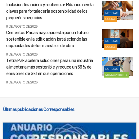
Inclusión financiera y resiliencia: Mibanco revela
claves para fortalecer la sostenibilidad de los
NOTICIAS
pequeños negocios
SOCIAL
8 DE AGOSTO DE 2026
Cementos Pacasmayo apuesta por un futuro
sostenible en la edificación fortaleciendo las
NOTICIAS
capacidades de los maestros de obra
SOCIAL
8 DE AGOSTO DE 2026
Tetra Pak acelera soluciones para una industria
alimentaria más sostenible y reduce un 56% de
NOTICIAS
emisiones de GEI en sus operaciones
MEDIOAMBIENTE
8 DE AGOSTO DE 2026
Últimas publicaciones Corresponsables