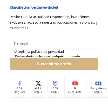
¡Suscríbete a nuestra newsletter!
Recibe toda la actualidad responsable, invitaciones
exclusivas, acceso a nuestras publicaciones históricas, y
mucho más…
Acepto la política de privacidad.
Podrás darte de baja en cualquier momento.
Suscribirme gratis
9.5K
41.4K
6.6K
1K
Google News
Me gusta
Seguir
Seguir
Suscríbete
Seguir