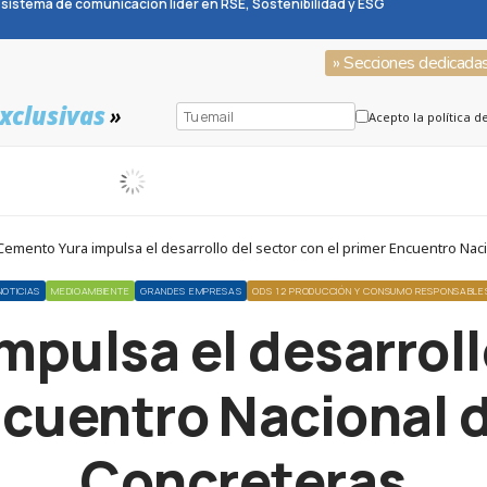
sistema de comunicación líder en RSE, Sostenibilidad y ESG
» Secciones dedicada
xclusivas
»
Acepto la política d
Cemento Yura impulsa el desarrollo del sector con el primer Encuentro Na
NOTICIAS
MEDIOAMBIENTE
GRANDES EMPRESAS
ODS 12 PRODUCCIÓN Y CONSUMO RESPONSABLE
pulsa el desarroll
ncuentro Nacional
Concreteras