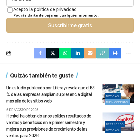
Acepto la política de privacidad.
Podrás darte de baja en cualquier momento.
Suscribirme gratis
Quizás también te guste
Un estudio publicado por Liferay revela que el 63
% de las empresas amplían su presencia digital
NOTICIAS
más allá de los sitios web
BUEN GOBIERNO
6 DE AGOSTO DE 2026
Henkel ha obtenido unos sólidos resultados de
ventas y beneficios en el primer semestre y
DESTACADO
mejora sus previsiones de crecimiento de las
NOTICIAS
ventas para 2026