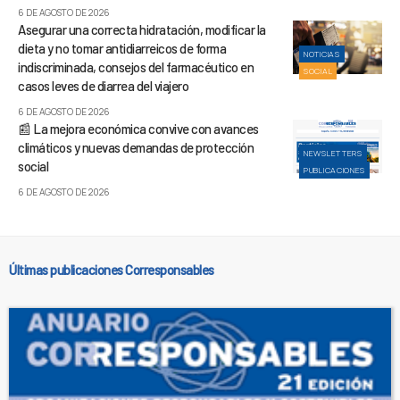
6 DE AGOSTO DE 2026
Asegurar una correcta hidratación, modificar la
dieta y no tomar antidiarreicos de forma
NOTICIAS
indiscriminada, consejos del farmacéutico en
SOCIAL
casos leves de diarrea del viajero
6 DE AGOSTO DE 2026
📰 La mejora económica convive con avances
climáticos y nuevas demandas de protección
NEWSLETTERS
social
PUBLICACIONES
6 DE AGOSTO DE 2026
Últimas publicaciones Corresponsables