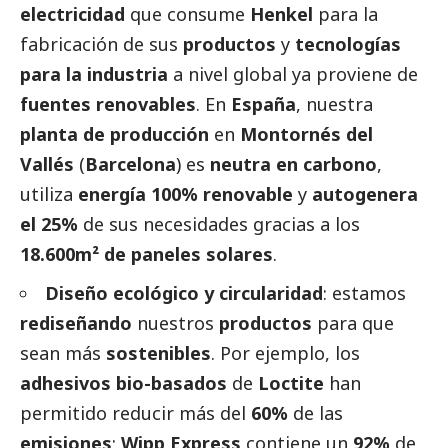
electricidad
que consume
Henkel
para la
fabricación de sus
productos
y
tecnologías
para la industria
a nivel global ya proviene de
fuentes renovables
. En
España
, nuestra
planta de producción
en
Montornés del
Vallés
(
Barcelona
) es
neutra en carbono
,
utiliza
energía 100% renovable
y
autogenera
el 25%
de sus necesidades gracias a los
18.600m² de paneles solares
.
Diseño ecológico y circularidad
: estamos
rediseñando
nuestros
productos
para que
sean más
sostenibles
. Por ejemplo, los
adhesivos bio-basados
de
Loctite
han
permitido reducir más del
60%
de las
emisiones
;
Wipp Express
contiene un
92%
de