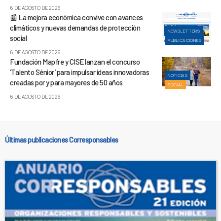
6 DE AGOSTO DE 2026
📰 La mejora económica convive con avances
climáticos y nuevas demandas de protección
NEWSLETTERS
social
PUBLICACIONES
6 DE AGOSTO DE 2026
Fundación Mapfre y CISE lanzan el concurso
‘Talento Sénior’ para impulsar ideas innovadoras
NOTICIAS
creadas por y para mayores de 50 años
SOCIAL
6 DE AGOSTO DE 2026
Últimas publicaciones Corresponsables