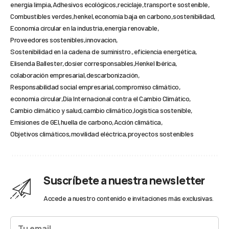
energía limpia
Adhesivos ecológicos
reciclaje
transporte sostenible
Combustibles verdes
henkel
economía baja en carbono
sostenibilidad
Economía circular en la industria
energía renovable
Proveedores sostenibles
innovacion
Sostenibilidad en la cadena de suministro.
eficiencia energética
Elisenda Ballester
dosier corresponsables
Henkel Ibérica
colaboración empresarial
descarbonización
Responsabilidad social empresarial
compromiso climático
economía circular
Día Internacional contra el Cambio Climático
Cambio climático y salud
cambio climático
logística sostenible
Emisiones de GEI
huella de carbono
Acción climática
Objetivos climáticos
movilidad eléctrica
proyectos sostenibles
Suscríbete a nuestra newsletter
Accede a nuestro contenido e invitaciones más exclusivas.