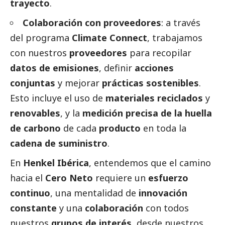
trayecto
.
Colaboración con proveedores
: a través
del programa
Climate Connect
, trabajamos
con nuestros
proveedores
para recopilar
datos de emisiones
, definir
acciones
conjuntas
y mejorar
prácticas sostenibles
.
Esto incluye el uso de
materiales reciclados
y
renovables
, y la
medición precisa de la huella
de carbono
de cada
producto
en toda la
cadena de suministro
.
En
Henkel Ibérica
, entendemos que el camino
hacia el
Cero Neto
requiere un
esfuerzo
continuo
, una mentalidad de
innovación
constante
y una
colaboración
con todos
nuestros
grupos de interés
, desde nuestros