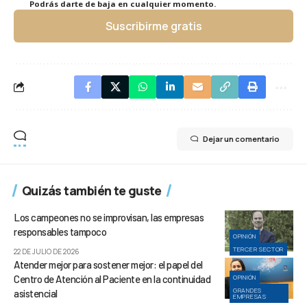
Podrás darte de baja en cualquier momento.
Suscribirme gratis
Dejar un comentario
Quizás también te guste
Los campeones no se improvisan, las empresas
responsables tampoco
OPINIÓN
TERCER SECTOR
22 DE JULIO DE 2026
Atender mejor para sostener mejor: el papel del
Centro de Atención al Paciente en la continuidad
OPINIÓN
GRANDES
asistencial
EMPRESAS