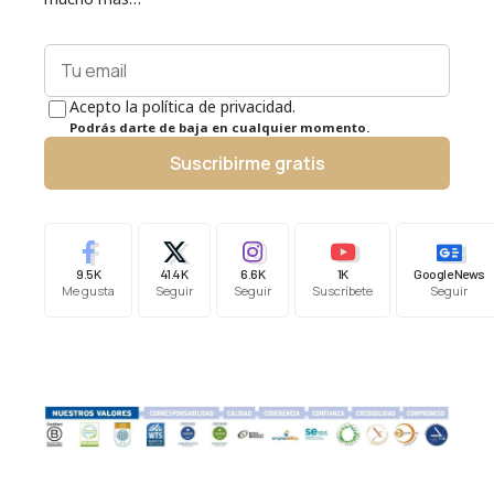
Acepto la política de privacidad.
Podrás darte de baja en cualquier momento.
Suscribirme gratis
9.5K
41.4K
6.6K
1K
Google News
Me gusta
Seguir
Seguir
Suscríbete
Seguir