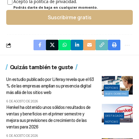
Acepto la política de privacidad.
Podrás darte de baja en cualquier momento.
Suscribirme gratis
Quizás también te guste
Un estudio publicado por Liferay revela que el 63
% de las empresas amplían su presencia digital
NOTICIAS
más allá de los sitios web
BUEN GOBIERNO
6 DE AGOSTO DE 2026
Henkel ha obtenido unos sólidos resultados de
ventas y beneficios en el primer semestre y
DESTACADO
mejora sus previsiones de crecimiento de las
NOTICIAS
ventas para 2026
6 DE AGOSTO DE 2026