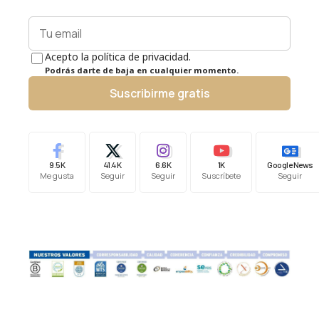
Acepto la política de privacidad.
Podrás darte de baja en cualquier momento.
Suscribirme gratis
9.5K
41.4K
6.6K
1K
Google News
Me gusta
Seguir
Seguir
Suscríbete
Seguir