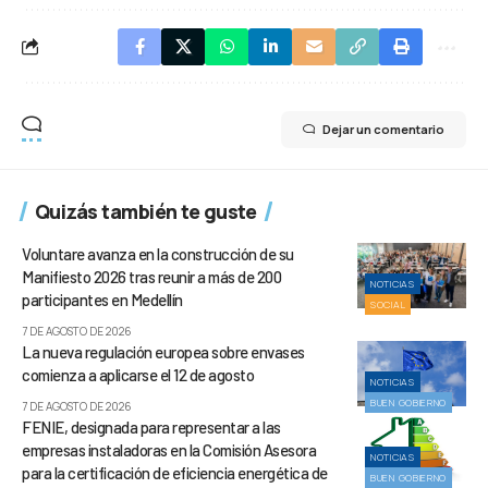
Dejar un comentario
Quizás también te guste
Voluntare avanza en la construcción de su
Manifiesto 2026 tras reunir a más de 200
NOTICIAS
participantes en Medellín
SOCIAL
7 DE AGOSTO DE 2026
La nueva regulación europea sobre envases
comienza a aplicarse el 12 de agosto
NOTICIAS
BUEN GOBIERNO
7 DE AGOSTO DE 2026
FENIE, designada para representar a las
empresas instaladoras en la Comisión Asesora
NOTICIAS
para la certificación de eficiencia energética de
BUEN GOBIERNO